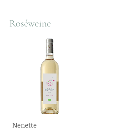
Roséweine
Nenette
Verkostung:
Strahlende rosa