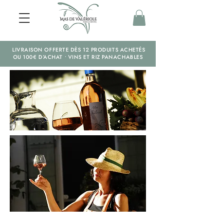
LIVRAISON OFFERTE DÈS 12 PRODUITS ACHETÉS
OU 100€ D’ACHAT • VINS ET RIZ PANACHABLES