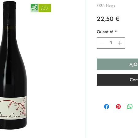
SKU : H2375
Prix
22,50 €
Quantité
*
AJO
Com