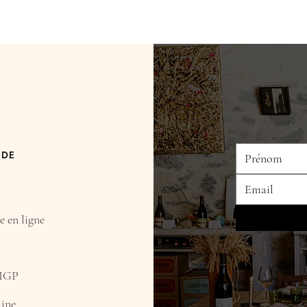
 DE
 en ligne
 IGP
aine