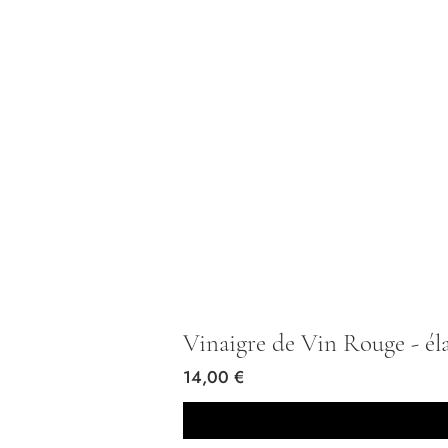
Vinaigre de Vin Rouge - é
Prix
14,00 €